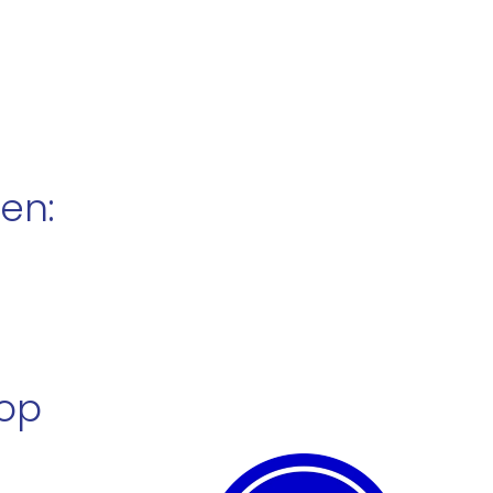
en:
hop