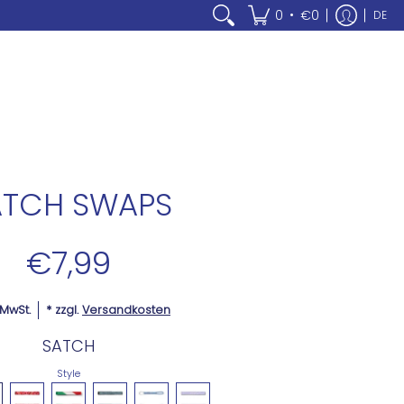
•
0
€0
DE
ATCH SWAPS
€7,99
. MwSt.
* zzgl.
Versandkosten
SATCH
Style