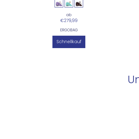
ab
€279,99
ERGOBAG
Schnellkauf
Un