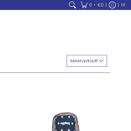
•
0
€0
DE