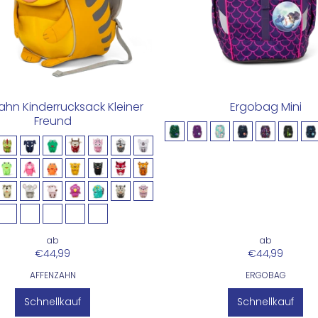
ahn Kinderrucksack Kleiner
Ergobag Mini
Freund
ab
ab
€44,99
€44,99
AFFENZAHN
ERGOBAG
Schnellkauf
Schnellkauf