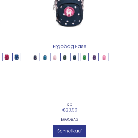
Ergobag Ease
ab
€29,99
ERGOBAG
Schnellkauf