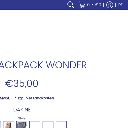
•
0
€0
DE
BACKPACK WONDER
€35,00
. MwSt.
* zzgl.
Versandkosten
DAKINE
Style