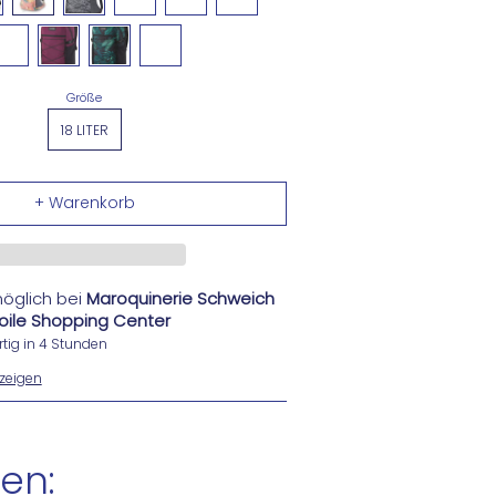
Größe
18 LITER
öglich bei
Maroquinerie Schweich
Etoile Shopping Center
tig in 4 Stunden
zeigen
en: