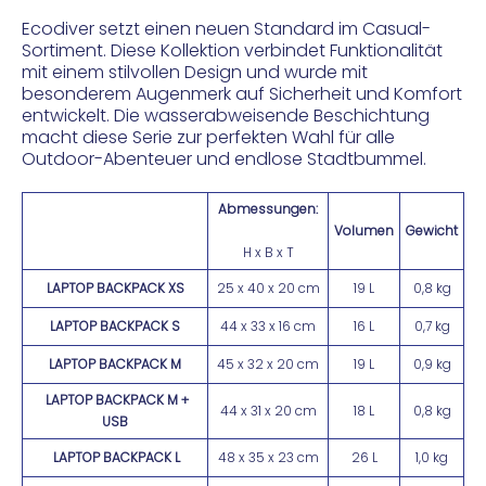
Ecodiver setzt einen neuen Standard im Casual-
Sortiment. Diese Kollektion verbindet Funktionalität
mit einem stilvollen Design und wurde mit
besonderem Augenmerk auf Sicherheit und Komfort
entwickelt. Die wasserabweisende Beschichtung
macht diese Serie zur perfekten Wahl für alle
Outdoor-Abenteuer und endlose Stadtbummel.
Abmessungen:
Volumen
Gewicht
H x B x T
LAPTOP BACKPACK XS
25 x 40 x 20 cm
19 L
0,8 kg
LAPTOP BACKPACK S
44 x 33 x 16 cm
16 L
0,7 kg
LAPTOP BACKPACK M
45 x 32 x 20 cm
19 L
0,9 kg
LAPTOP BACKPACK M +
44 x 31 x 20 cm
18 L
0,8 kg
USB
LAPTOP BACKPACK L
48 x 35 x 23 cm
26 L
1,0 kg