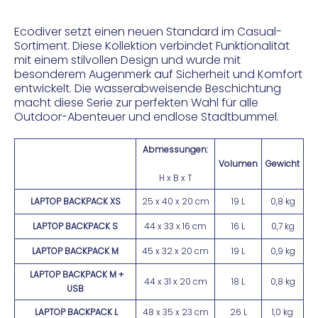
Ecodiver setzt einen neuen Standard im Casual-
Sortiment. Diese Kollektion verbindet Funktionalität
mit einem stilvollen Design und wurde mit
besonderem Augenmerk auf Sicherheit und Komfort
entwickelt. Die wasserabweisende Beschichtung
macht diese Serie zur perfekten Wahl für alle
Outdoor-Abenteuer und endlose Stadtbummel.
Abmessungen:
Volumen
Gewicht
H x B x T
LAPTOP BACKPACK XS
25 x 40 x 20 cm
19 L
0,8 kg
LAPTOP BACKPACK S
44 x 33 x 16 cm
16 L
0,7 kg
LAPTOP BACKPACK M
45 x 32 x 20 cm
19 L
0,9 kg
LAPTOP BACKPACK M +
44 x 31 x 20 cm
18 L
0,8 kg
USB
LAPTOP BACKPACK L
48 x 35 x 23 cm
26 L
1,0 kg