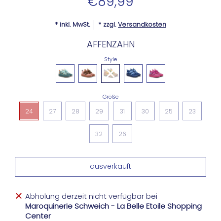
€89,99
* inkl. MwSt.
* zzgl.
Versandkosten
AFFENZAHN
Style
Größe
24
27
28
29
31
30
25
23
32
26
Abholung derzeit nicht verfügbar bei
Maroquinerie Schweich - La Belle Etoile Shopping
Center