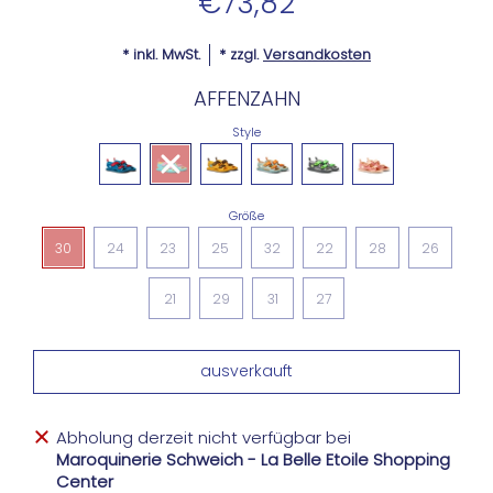
€73,82
* inkl. MwSt.
* zzgl.
Versandkosten
AFFENZAHN
Style
Größe
30
24
23
25
32
22
28
26
21
29
31
27
Abholung derzeit nicht verfügbar bei
Maroquinerie Schweich - La Belle Etoile Shopping
Center