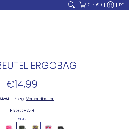
•
0
€0
DE
G
BEUTEL ERGOBAG
€14,99
. MwSt.
* zzgl.
Versandkosten
ERGOBAG
Style