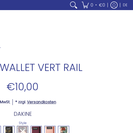
•
0
€0
DE
L
WALLET VERT RAIL
€10,00
. MwSt.
* zzgl.
Versandkosten
DAKINE
Style