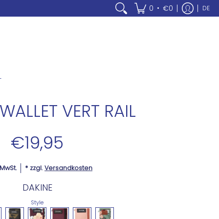
•
0
€0
DE
L
WALLET VERT RAIL
€19,95
. MwSt.
* zzgl.
Versandkosten
DAKINE
Style