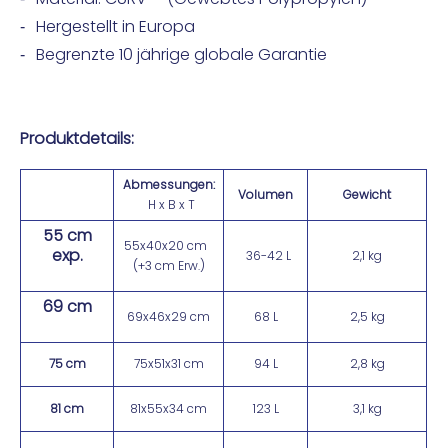
Hergestellt in Europa
Begrenzte 10 jährige globale Garantie
Produktdetails:
Abmessungen:
Volumen
Gewicht
H x B x T
55 cm
55x40x20 cm
exp.
36-42 L
2,1 kg
(+3 cm Erw.)
69 cm
69x46x29 cm
68 L
2,5 kg
75 cm
75x51x31 cm
94 L
2,8 kg
81 cm
81x55x34 cm
123 L
3,1 kg