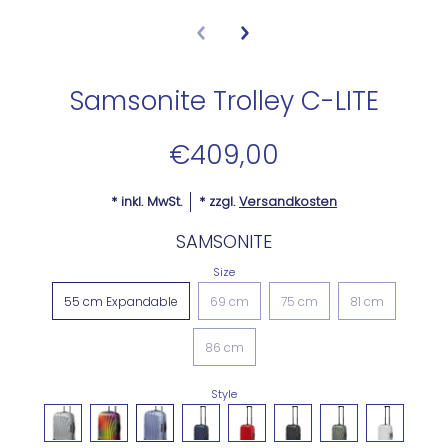
Samsonite Trolley C-LITE
€409,00
* inkl. MwSt.
* zzgl.
Versandkosten
SAMSONITE
Size
55 cm Expandable
69 cm
75 cm
81 cm
86 cm
Style