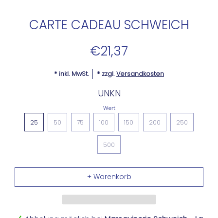
CARTE CADEAU SCHWEICH
€21,37
* inkl. MwSt.
* zzgl.
Versandkosten
UNKN
Wert
25
50
75
100
150
200
250
500