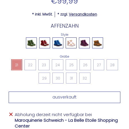
€99,99
* inkl. MwSt.
* zzgl.
Versandkosten
AFFENZAHN
Style
Größe
21
22
23
24
25
26
27
28
29
30
31
32
Abholung derzeit nicht verfügbar bei
Maroquinerie Schweich - La Belle Etoile Shopping
Center