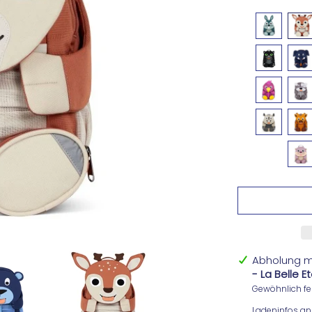
Abholung m
- La Belle 
Gewöhnlich fer
Ladeninfos an