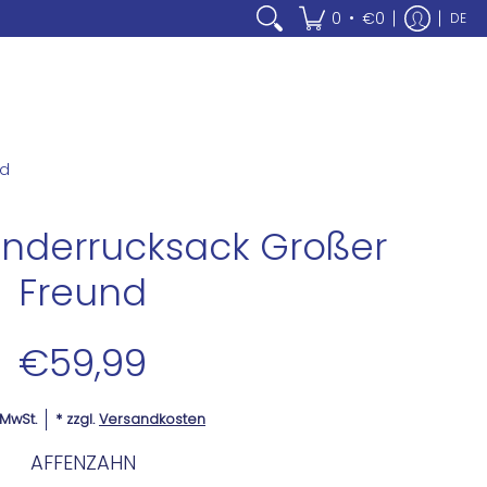
•
0
€0
DE
nd
inderrucksack Großer
Freund
€59,99
. MwSt.
* zzgl.
Versandkosten
AFFENZAHN